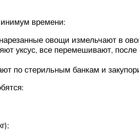
минимум времени:
нарезанные овощи измельчают в ово
яют уксус, все перемешивают, после 
ают по стерильным банкам и закупор
бятся:
г);