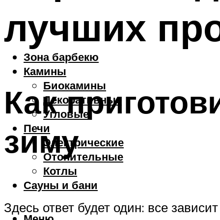
лучших пр
Зона барбекю
Камины
Биокамины
Как приготов
Декоративные
Угловые
Печи
зиму
Электрические
Отопительные
Котлы
Сауны и бани
Здесь ответ будет один: все зависит
Меню