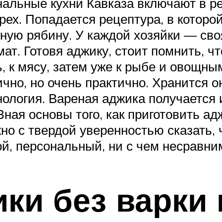
нальные кухни Кавказа включают в р
орех. Попадается рецептура, в которо
ную рябину. У каждой хозяйки — сво
т. Готовя аджику, стоит помнить, чт
дь, к мясу, затем уже к рыбе и овощн
чно, но очень практично. Хранится о
нология. Вареная аджика получается
Зная основы того, как приготовить ад
но с твердой уверенностью сказать, 
й, персональный, ни с чем несравни
ки без варки 