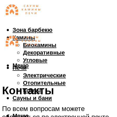
Зона барбекю
Камины
Биокамины
Декоративные
Угловые
Меню
Печи
Электрические
Отопительные
Контакты
Котлы
Сауны и бани
По всем вопросам можете
Меню
обращаться по электронной почте