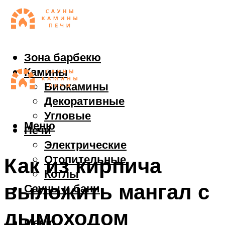
Зона барбекю
Камины
Биокамины
Декоративные
Угловые
Меню
Печи
Электрические
Отопительные
Как из кирпича
Котлы
выложить мангал с
Сауны и бани
дымоходом
Меню