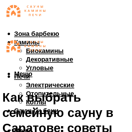
Зона барбекю
Камины
Биокамины
Декоративные
Угловые
Меню
Печи
Электрические
Отопительные
Как выбрать
Котлы
семейную сауну в
Сауны и бани
Саратове: советы
Меню