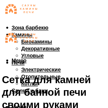
Зона барбекю
Камины
Биокамины
Декоративные
Угловые
Меню
Печи
Электрические
Отопительные
Сетка для камней
Котлы
для банной печи
Сауны и бани
своими руками
Меню