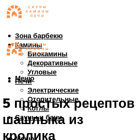
Зона барбекю
Камины
Биокамины
Декоративные
Угловые
Меню
Печи
Электрические
Отопительные
5 простых рецептов
Котлы
шашлыка из
Сауны и бани
кролика
Меню