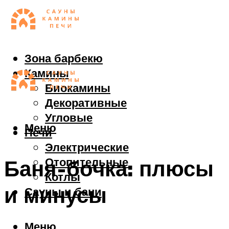
Зона барбекю
Камины
Биокамины
Декоративные
Угловые
Меню
Печи
Электрические
Отопительные
Баня-бочка: плюсы
Котлы
и минусы
Сауны и бани
Меню