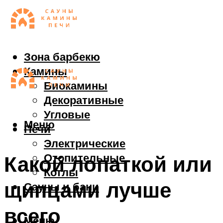
Зона барбекю
Камины
Биокамины
Декоративные
Угловые
Меню
Печи
Электрические
Отопительные
Какой лопаткой или
Котлы
щипцами лучше
Сауны и бани
всего
Меню