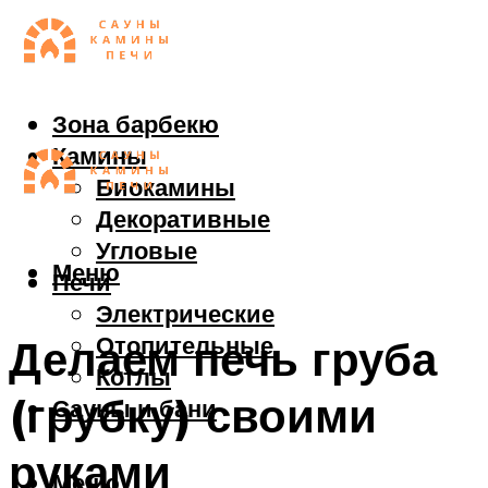
Зона барбекю
Камины
Биокамины
Декоративные
Угловые
Меню
Печи
Электрические
Отопительные
Делаем печь груба
Котлы
(грубку) своими
Сауны и бани
руками
Меню