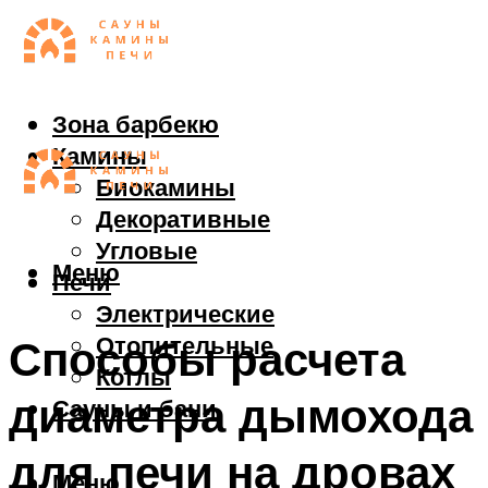
Зона барбекю
Камины
Биокамины
Декоративные
Угловые
Меню
Печи
Электрические
Отопительные
Способы расчета
Котлы
диаметра дымохода
Сауны и бани
для печи на дровах
Меню