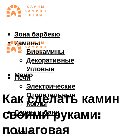
Зона барбекю
Камины
Биокамины
Декоративные
Угловые
Меню
Печи
Электрические
Отопительные
Как сделать камин
Котлы
своими руками:
Сауны и бани
пошаговая
Меню