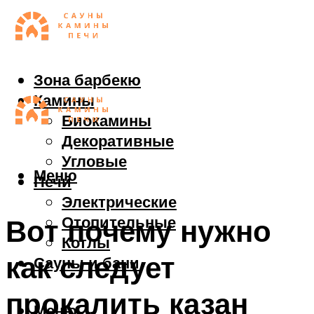
Зона барбекю
Камины
Биокамины
Декоративные
Угловые
Меню
Печи
Электрические
Отопительные
Вот почему нужно
Котлы
как следует
Сауны и бани
прокалить казан
Меню