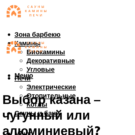
Зона барбекю
Камины
Биокамины
Декоративные
Угловые
Меню
Печи
Электрические
Отопительные
Выбор казана –
Котлы
чугунный или
Сауны и бани
алюминиевый?
Меню