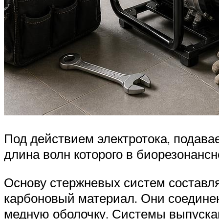
Под действием электротока, подава
длина волн которого в биорезонанс
Основу стержневых систем составл
карбоновый материал. Они соедине
медную оболочку. Системы выпускаю