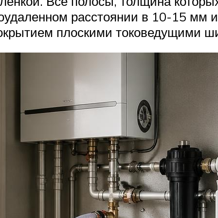
ленкой. Все полосы, толщина которы
оудаленном расстоянии в 10-15 мм 
крытием плоскими токоведущими ш