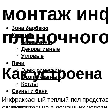
монтаж ин
Зона барбекю
пленочного
Камины
Биокамины
Декоративные
Угловые
Печи
Как устроена
Электрические
Отопительные
Котлы
Сауны и бани
Инфракрасный теплый пол представл
самостоятельно в домашних условия
Меню