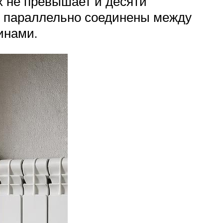
х не превышает и десяти
и параллельно соединены между
инами.