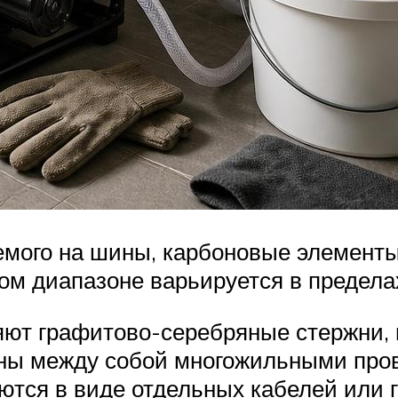
емого на шины, карбоновые элемент
ном диапазоне варьируется в предела
яют графитово-серебряные стержни, 
ны между собой многожильными про
тся в виде отдельных кабелей или г