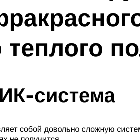
фракрасног
 теплого п
 ИК-система
яет собой довольно сложную систем
х не получится.