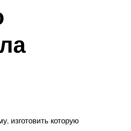
о
ола
у, изготовить которую