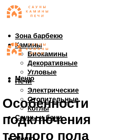
Зона барбекю
Камины
Биокамины
Декоративные
Угловые
Меню
Печи
Электрические
Отопительные
Особенности
Котлы
подключения
Сауны и бани
теплого пола
Меню