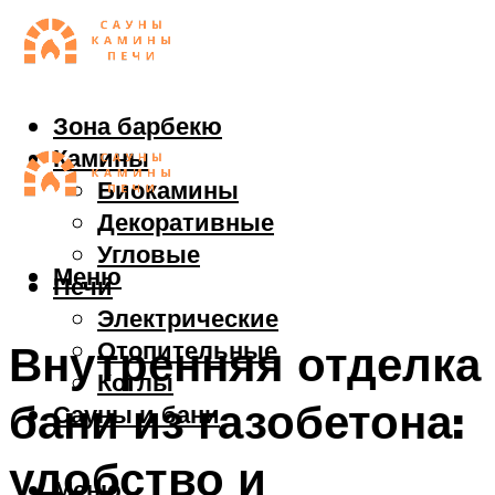
Зона барбекю
Камины
Биокамины
Декоративные
Угловые
Меню
Печи
Электрические
Отопительные
Внутренняя отделка
Котлы
бани из газобетона:
Сауны и бани
удобство и
Меню