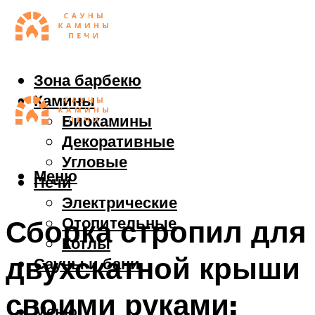
Зона барбекю
Камины
Биокамины
Декоративные
Угловые
Меню
Печи
Электрические
Отопительные
Сборка стропил для
Котлы
двухскатной крыши
Сауны и бани
своими руками:
Меню