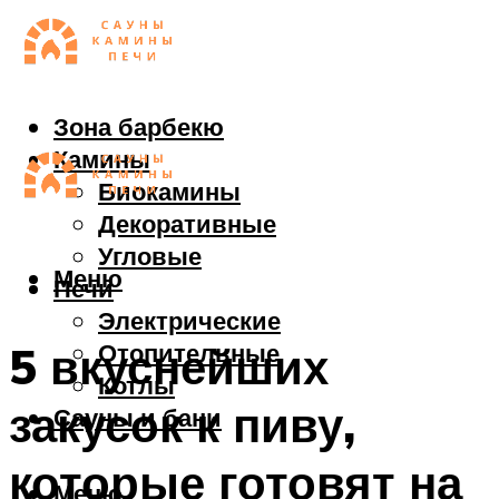
Зона барбекю
Камины
Биокамины
Декоративные
Угловые
Меню
Печи
Электрические
Отопительные
5 вкуснейших
Котлы
закусок к пиву,
Сауны и бани
которые готовят на
Меню