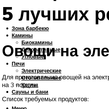
5 лучших р
Зона барбекю
Камины
Биокамины
Овощи на эле
Декоративные
Угловые
Печи
Электрические
Для приготовления овощей на электр
Отопительные
на 3 порции.
Котлы
Сауны и бани
Список требуемых продуктов:
Меню