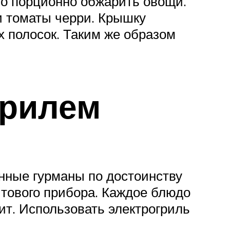
но порционно обжарить овощи.
и томаты черри. Крышку
х полосок. Таким же образом
грилем
нные гурманы по достоинству
ытового прибора. Каждое блюдо
ит. Использовать электрогриль