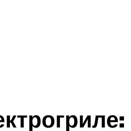
ектрогриле: