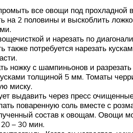
ромыть все овощи под прохладной в
ть на 2 половины и выскоблить ложко
ми.
вощечисткой и нарезать по диагона
ь также потребуется нарезать куска
асти.
ть ножку с шампиньонов и разрезать 
кусками толщиной 5 мм. Томаты черри
ую миску.
ует выдавить через пресс очищенные
пать поваренную соль вместе с роз
лученный состав к овощам. Овощи м
20 – 30 мин.