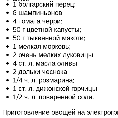
1 болгарский перец;
6 шампиньонов;
4 томата черри;
50 г цветной капусты;
50 г тыквенной мякоти;
1 мелкая морковь;
2 очень мелких луковицы;
4 ст. л. масла оливы;
2 дольки чеснока;
1/4 ч. л. розмарина;
1 ст. л. дижонской горчицы;
1/2 ч. л. поваренной соли.
Приготовление овощей на электрогр