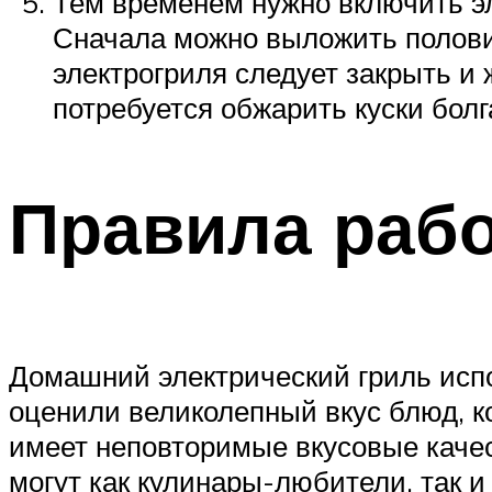
Тем временем нужно включить эл
Сначала можно выложить полови
электрогриля следует закрыть и
потребуется обжарить куски болга
Правила рабо
Домашний электрический гриль исп
оценили великолепный вкус блюд, к
имеет неповторимые вкусовые качес
могут как кулинары-любители, так 