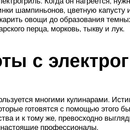
ектрогриль. Когда он нагреется, нуж
нки шампиньонов, цветную капусту 
 жарить овощи до образования темны
рского перца, морковь, тыкву и лук.
ты с электро
ользуется многими кулинарами. Исти
оторые готовятся с помощью этого б
тва и к тому же, превосходно выгляд
и настоящие профессионалы.