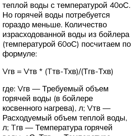
теплой воды с температурой 40оС.
Но горячей воды потребуется
гораздо меньше. Количество
израсходованной воды из бойлера
(температурой 60оС) посчитаем по
формуле:
Vгв = Vтв * (Tтв-Тхв)/(Тгв-Тхв)
где: Vгв — Требуемый объем
горячей воды (в бойлере
косвенного нагрева), л; Vтв —
Расходуемый объем теплой воды,
л; Tгв — Температура горячей