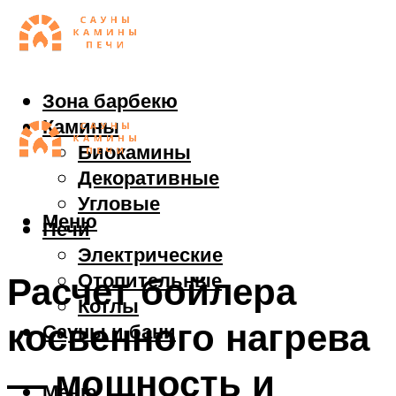
Зона барбекю
Камины
Биокамины
Декоративные
Угловые
Меню
Печи
Электрические
Отопительные
Расчет бойлера
Котлы
косвенного нагрева
Сауны и бани
— мощность и
Меню