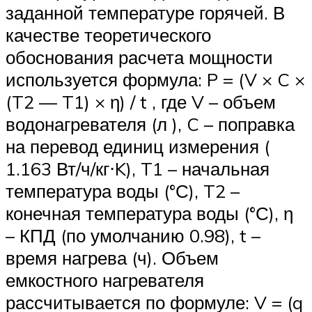
заданной температуре горячей. В
качестве теоретического
обоснования расчета мощности
используется формула: P = (V × C ×
(T2 — T1) × η) / t , где V – объем
водонагревателя (л ), C – поправка
на перевод единиц измерения (
1.163 Вт/ч/кг⋅K), T1 – начальная
температура воды (°С), T2 –
конечная температура воды (°С), η
– КПД (по умолчанию 0.98), t –
время нагрева (ч). Объем
емкостного нагревателя
рассчитывается по формуле: V = (q