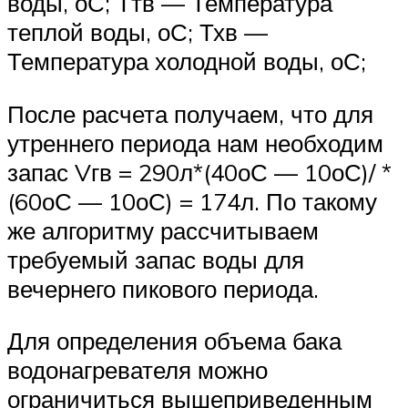
воды, оС; Ттв — Температура
теплой воды, оС; Тхв —
Температура холодной воды, оС;
После расчета получаем, что для
утреннего периода нам необходим
запас Vгв = 290л*(40оС — 10оС)/ *
(60оС — 10оС) = 174л. По такому
же алгоритму рассчитываем
требуемый запас воды для
вечернего пикового периода.
Для определения объема бака
водонагревателя можно
ограничиться вышеприведенным