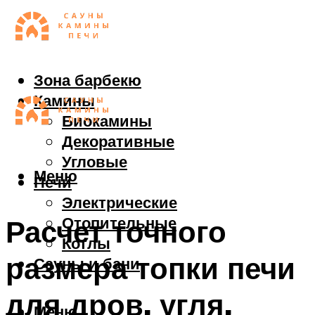
Зона барбекю
Камины
Биокамины
Декоративные
Угловые
Меню
Печи
Электрические
Отопительные
Расчет точного
Котлы
размера топки печи
Сауны и бани
для дров, угля,
Меню