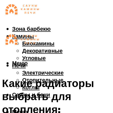
Зона барбекю
Камины
Биокамины
Декоративные
Угловые
Меню
Печи
Электрические
Отопительные
Какие радиаторы
Котлы
выбрать для
Сауны и бани
отопления:
Меню