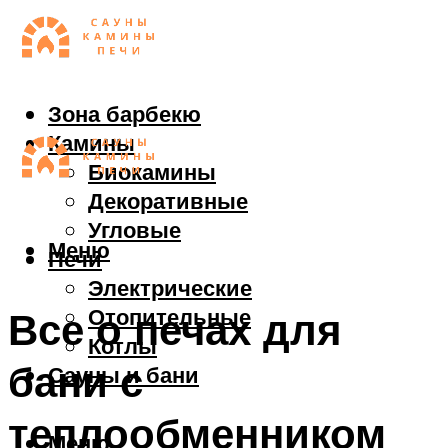
Зона барбекю
Камины
Биокамины
Декоративные
Угловые
Меню
Печи
Электрические
Отопительные
Все о печах для
Котлы
бани с
Сауны и бани
теплообменником
Меню