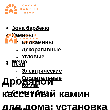
Зона барбекю
Камины
Биокамины
Декоративные
Угловые
Меню
Печи
Электрические
Отопительные
Дровяной
Котлы
кассетный камин
Сауны и бани
для дома: установка
Меню