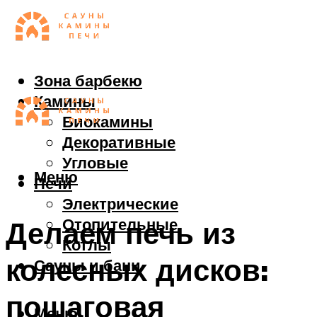
Зона барбекю
Камины
Биокамины
Декоративные
Угловые
Меню
Печи
Электрические
Отопительные
Делаем печь из
Котлы
колесных дисков:
Сауны и бани
пошаговая
Меню