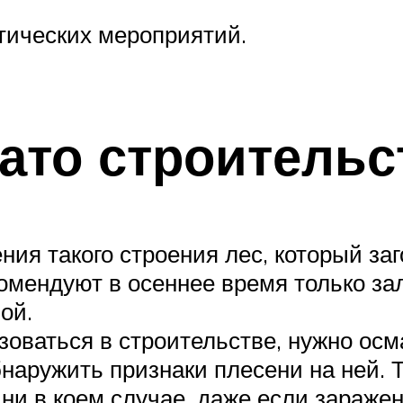
тических мероприятий.
чато строитель
ия такого строения лес, который заг
омендуют в осеннее время только за
ой.
ьзоваться в строительстве, нужно о
наружить признаки плесени на ней. 
ни в коем случае, даже если заражен