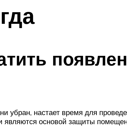
егда
атить появлен
бани убран, настает время для прове
и являются основой защиты помещени