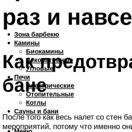
раз и навс
Зона барбекю
Камины
Биокамины
Как предотвр
Декоративные
Угловые
Печи
бане
Электрические
Отопительные
Котлы
Сауны и бани
После того как весь налет со стен 
мероприятий, потому что именно он
Меню