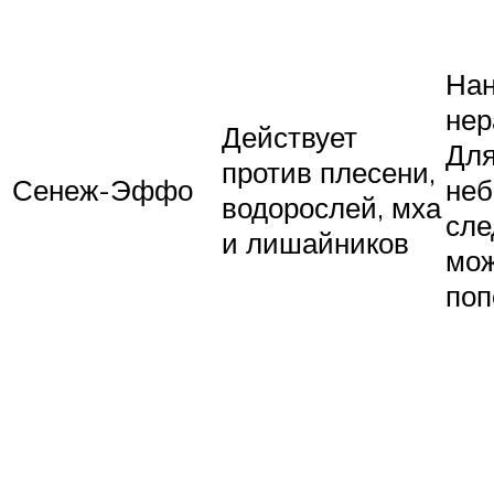
Нан
нер
Действует
Для
против плесени,
Сенеж-Эффо
не
водорослей, мха
сле
и лишайников
мож
поп