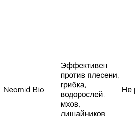
Эффективен
против плесени,
грибка,
Neomid Bio
Не 
водорослей,
мхов,
лишайников