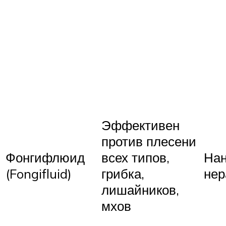
Эффективен
против плесени
Фонгифлюид
всех типов,
Нан
(Fongifluid)
грибка,
нер
лишайников,
мхов