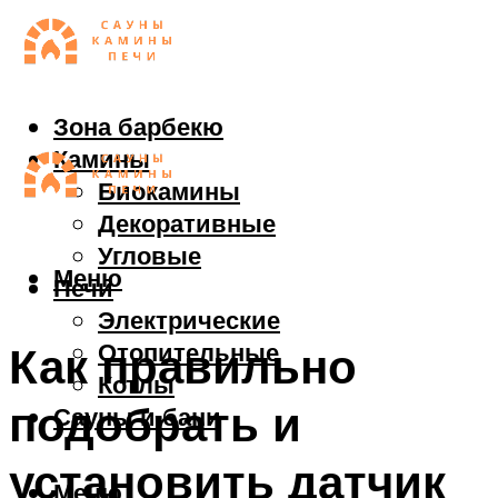
Зона барбекю
Камины
Биокамины
Декоративные
Угловые
Меню
Печи
Электрические
Отопительные
Как правильно
Котлы
подобрать и
Сауны и бани
установить датчик
Меню