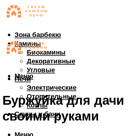
Зона барбекю
Камины
Биокамины
Декоративные
Угловые
Меню
Печи
Электрические
Отопительные
Буржуйка для дачи
Котлы
своими руками
Сауны и бани
Меню