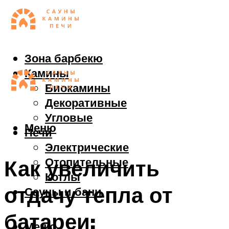
Зона барбекю
Камины
Биокамины
Декоративные
Угловые
Меню
Печи
Электрические
Отопительные
Как увеличить
Котлы
отдачу тепла от
Сауны и бани
батареи:
Меню