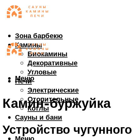
Зона барбекю
Камины
Биокамины
Декоративные
Угловые
Меню
Печи
Электрические
Отопительные
Камин-буржуйка
Котлы
Сауны и бани
Устройство чугунного
Меню