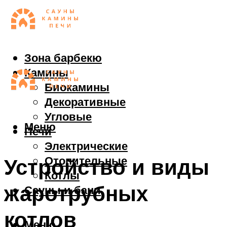
Зона барбекю
Камины
Биокамины
Декоративные
Угловые
Меню
Печи
Электрические
Отопительные
Устройство и виды
Котлы
жаротрубных
Сауны и бани
котлов
Меню