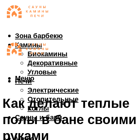
Зона барбекю
Камины
Биокамины
Декоративные
Угловые
Меню
Печи
Электрические
Отопительные
Как делают теплые
Котлы
полы в бане своими
Сауны и бани
руками
Меню