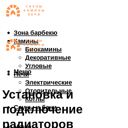
Зона барбекю
Камины
Биокамины
Декоративные
Угловые
Меню
Печи
Электрические
Отопительные
Установка и
Котлы
подключение
Сауны и бани
радиаторов
Меню