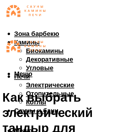
Зона барбекю
Камины
Биокамины
Декоративные
Угловые
Меню
Печи
Электрические
Отопительные
Как выбрать
Котлы
электрический
Сауны и бани
тандыр для
Меню