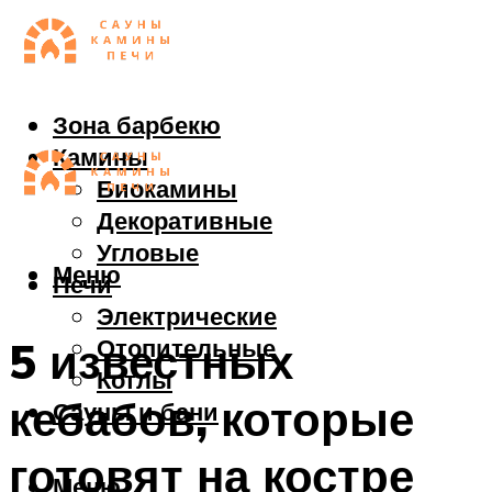
Зона барбекю
Камины
Биокамины
Декоративные
Угловые
Меню
Печи
Электрические
Отопительные
5 известных
Котлы
кебабов, которые
Сауны и бани
готовят на костре
Меню