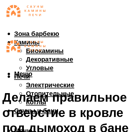
Зона барбекю
Камины
Биокамины
Декоративные
Угловые
Меню
Печи
Электрические
Отопительные
Делаем правильное
Котлы
отверстие в кровле
Сауны и бани
под дымоход в бане
Меню