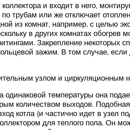
т коллектора и входит в него, монтир
 по трубам или же отключает отоплен
ной из комнат, например, с целью эк
оскольку в других комнатах обогрев 
итингами. Закрепление некоторых сп
 кольцевой зажим. В том случае, есл
есительным узлом и циркуляционным 
а одинаковой температуры она подае
орым количеством выходов. Подобна
 вход котла (и частично идет в узел 
оллектором для теплого пола. Он мож