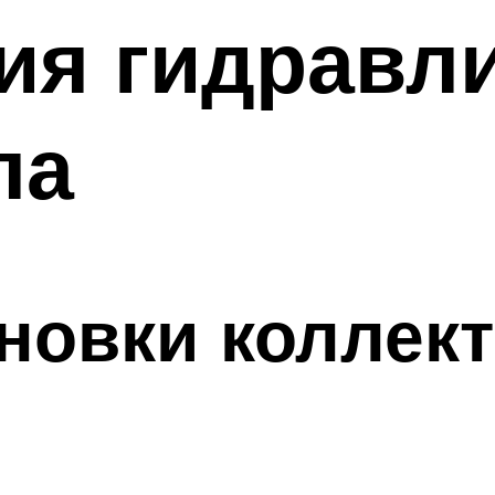
ия гидравли
ла
новки коллек