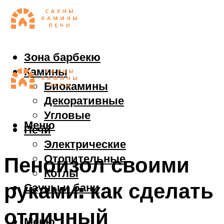
Зона барбекю
Камины
Биокамины
Декоративные
Угловые
Меню
Печи
Электрические
Отопительные
Пеноизол своими
Котлы
руками: как сделать
Сауны и бани
отличный
Меню