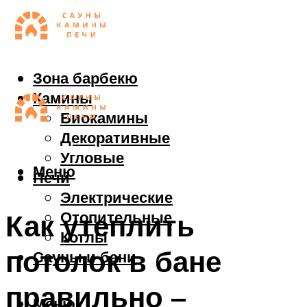
Зона барбекю
Камины
Биокамины
Декоративные
Угловые
Меню
Печи
Электрические
Отопительные
Как утеплить
Котлы
потолок в бане
Сауны и бани
правильно –
Меню