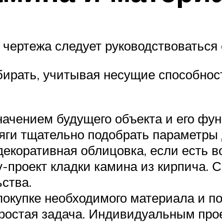
 чертежа следует руководствоватьс
рать, учитывая несущие способност
начением будущего объекта и его фу
тяги тщательно подобрать параметры
декоративная облицовка, если есть в
у-проект кладки камина из кирпича.
ства.
 покупке необходимого материала и п
ростая задача. Индивидуальным прое