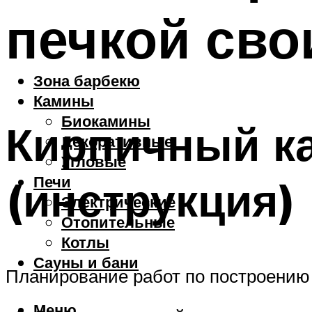
печкой сво
Зона барбекю
Камины
Биокамины
Кирпичный к
Декоративные
Угловые
Печи
(инструкция)
Электрические
Отопительные
Котлы
Сауны и бани
Планирование работ по построению 
Меню