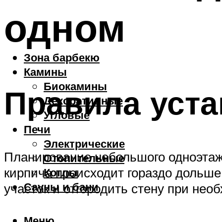
одном
Зона барбекю
Камины
Биокамины
Правила уста
Декоративные
Угловые
Печи
Электрические
Планирование небольшого одноэтажн
Отопительные
кирпича происходит гораздо дольше
Котлы
Сауны и бани
участок и отгородить стену при нео
Меню