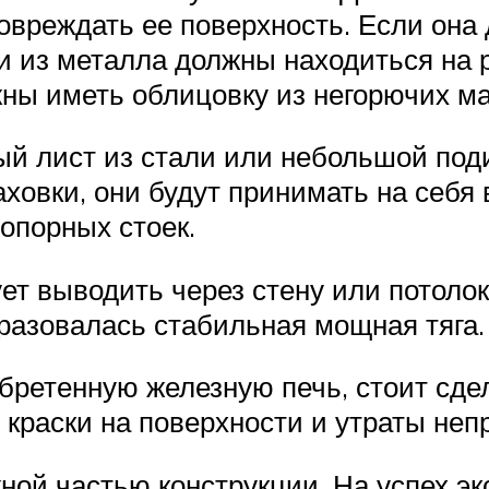
повреждать ее поверхность. Если она
и из металла должны находиться на р
ны иметь облицовку из негорючих ма
ый лист из стали или небольшой под
ховки, они будут принимать на себя
 опорных стоек.
ет выводить через стену или потоло
разовалась стабильная мощная тяга.
обретенную железную печь, стоит сд
 краски на поверхности и утраты неп
ной частью конструкции. На успех э