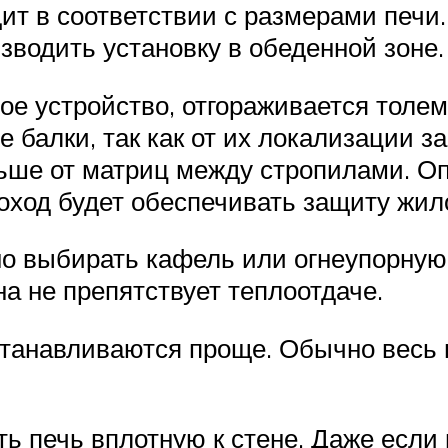
т в соответствии с размерами печи
зводить установку в обеденной зоне.
ое устройство, отгораживается толем
 балки, так как от их локализации 
ьше от матриц между стропилами. Оп
оход будет обеспечивать защиту жил
но выбирать кафель или огнеупорну
на не препятствует теплоотдаче.
танавливаются проще. Обычно весь п
ть печь вплотную к стене. Даже есл