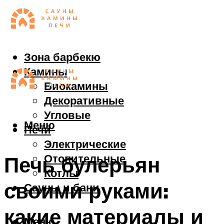
Зона барбекю
Камины
Биокамины
Декоративные
Угловые
Меню
Печи
Электрические
Отопительные
Печь булерьян
Котлы
своими руками:
Сауны и бани
какие материалы и
Меню