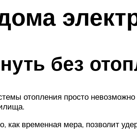
дома элект
знуть без ото
истемы отопления просто невозможно
илища.
о, как временная мера, позволит уде