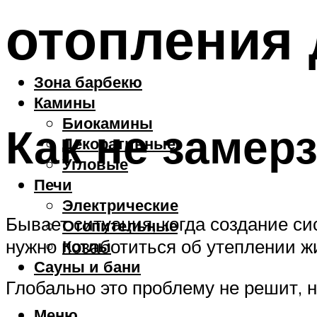
отопления 
Зона барбекю
Камины
Биокамины
Как не замер
Декоративные
Угловые
Печи
Электрические
Бывает ситуация, когда создание с
Отопительные
нужно позаботиться об утеплении ж
Котлы
Сауны и бани
Глобально это проблему не решит, н
Меню