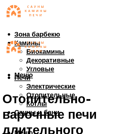
Зона барбекю
Камины
Биокамины
Декоративные
Угловые
Меню
Печи
Электрические
Отопительные
Отопительно-
Котлы
варочные печи
Сауны и бани
длительного
Меню