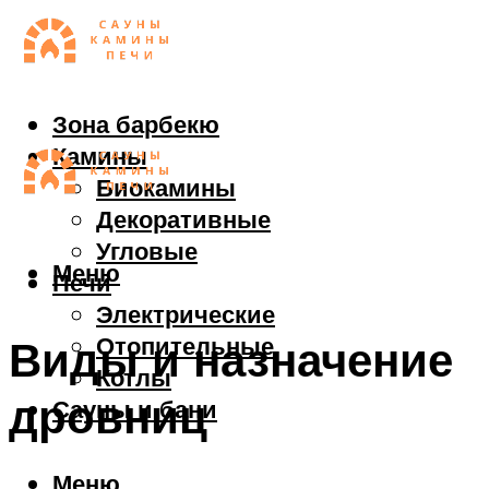
Зона барбекю
Камины
Биокамины
Декоративные
Угловые
Меню
Печи
Электрические
Отопительные
Виды и назначение
Котлы
дровниц
Сауны и бани
Меню