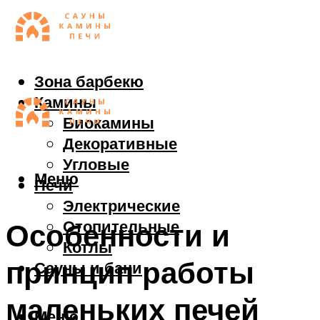
Зона барбекю
Камины
Биокамины
Декоративные
Угловые
Меню
Печи
Электрические
Отопительные
Особенности и
Котлы
принцип работы
Сауны и бани
маленьких печей
Меню