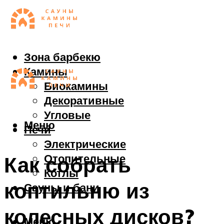
Зона барбекю
Камины
Биокамины
Декоративные
Угловые
Меню
Печи
Электрические
Отопительные
Как собрать
Котлы
коптильню из
Сауны и бани
колесных дисков?
Меню