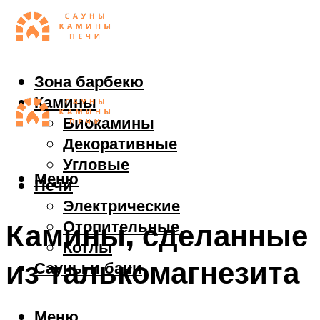
Зона барбекю
Камины
Биокамины
Декоративные
Угловые
Меню
Печи
Электрические
Отопительные
Камины, сделанные
Котлы
из талькомагнезита
Сауны и бани
Меню