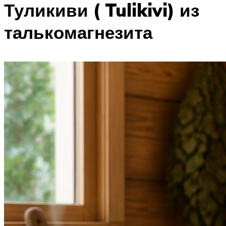
Туликиви ( Tulikivi) из
талькомагнезита