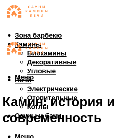
Зона барбекю
Камины
Биокамины
Декоративные
Угловые
Меню
Печи
Электрические
Отопительные
Камин: история и
Котлы
современность
Сауны и бани
Меню